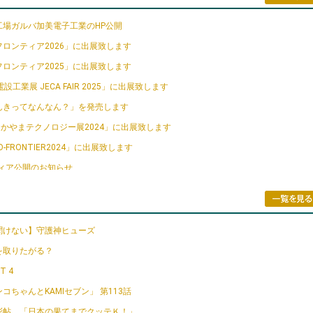
工場ガルバ加美電子工業のHP公開
ロンティア2026」に出展致します
ロンティア2025」に出展致します
設工業展 JECA FAIR 2025」に出展致します
んきってなんなん？」を発売します
おかやまテクノロジー展2024」に出展致します
O-FRONTIER2024」に出展致します
ディア公開のお知らせ
文字が出来ました
 ネプコン ジャパン」に出展をいたします
ビジネスマッチ東北2023」に出展をいたします
聞けない】守護神ヒューズ
りフェア2023」に出展をいたします
を取りたがる？
O-FRONTIER2023」に出展致します
T 4
 ネプコン ジャパン」に出展をいたします
コちゃんとKAMIセブン」 第113話
ビジネスマッチ東北2022秋」に出展致します
彩帖 「日本の果てまでクッテＫ！」