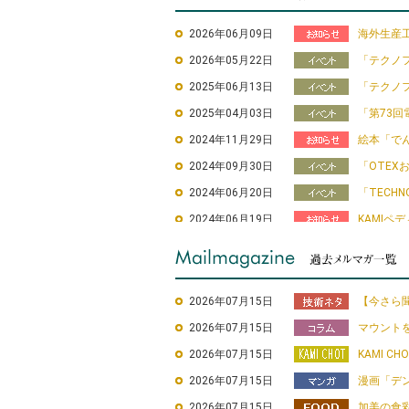
2026年06月09日
海外生産
2026年05月22日
「テクノフ
2025年06月13日
「テクノフ
2025年04月03日
「第73回電
2024年11月29日
絵本「で
2024年09月30日
「OTEX
2024年06月20日
「TECHN
2024年06月19日
KAMIペ
2024年03月08日
LINE絵
2023年12月25日
「第38回
2023年10月11日
「第18回
2026年07月15日
【今さら
2023年09月01日
「モノづく
2026年07月15日
マウント
2023年06月01日
「TECHN
2026年07月15日
KAMI CHO
2022年12月20日
「第37回
2026年07月15日
漫画「デン
2022年10月19日
「第17回
2026年07月15日
加美の食