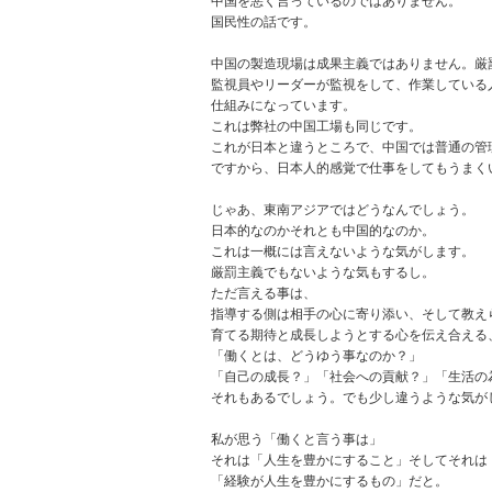
中国を悪く言っているのではありません。
国民性の話です。
中国の製造現場は成果主義ではありません。厳
監視員やリーダーが監視をして、作業している
仕組みになっています。
これは弊社の中国工場も同じです。
これが日本と違うところで、中国では普通の管
ですから、日本人的感覚で仕事をしてもうまく
じゃあ、東南アジアではどうなんでしょう。
日本的なのかそれとも中国的なのか。
これは一概には言えないような気がします。
厳罰主義でもないような気もするし。
ただ言える事は、
指導する側は相手の心に寄り添い、そして教え
育てる期待と成長しようとする心を伝え合える
「働くとは、どうゆう事なのか？」
「自己の成長？」「社会への貢献？」「生活の
それもあるでしょう。でも少し違うような気が
私が思う「働くと言う事は」
それは「人生を豊かにすること」そしてそれは
「経験が人生を豊かにするもの」だと。