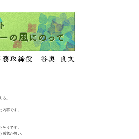
える。
た内容です。
に
たそうです。
う感覚が無い。