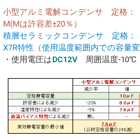
小型アルミ電解コンデンサ 定格： 1
M(Mは許容差±20％）
積層セラミックコンデンサ 定格： 10
X7R特性（使用温度範囲内での容量
・使用電圧は
DC12V
周囲温度-10