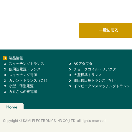
製品情報
スイッチングトランス
ACアダプタ
低周波電源トランス
チョークコイル・リアクタ
スイッチング電源
大型標準トランス
カレントトランス（CT）
電圧検出用トランス（VT）
小型・薄型電源
インピーダンスマッチングトランス
カミさんの充電器
Copyright © KAMI ELECTRONICS IND.CO.,LTD. all rights reserved.