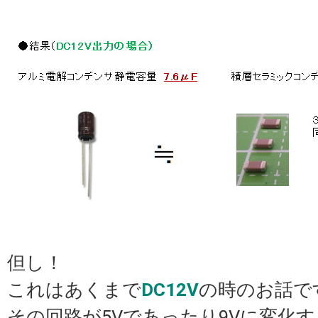
但し！
これはあくまで
DC12V
の時のお話で
その回路が5Vであったり9Vに変化