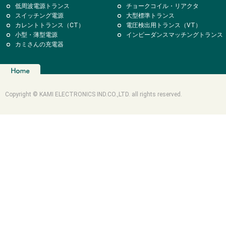
低周波電源トランス
チョークコイル・リアクタ
スイッチング電源
大型標準トランス
カレントトランス（CT）
電圧検出用トランス（VT）
小型・薄型電源
インピーダンスマッチングトランス
カミさんの充電器
Copyright © KAMI ELECTRONICS IND.CO.,LTD. all rights reserved.