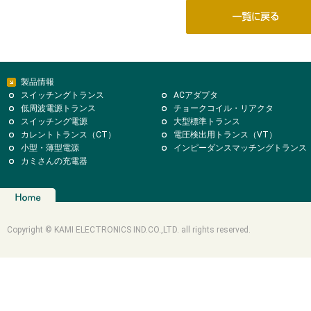
製品情報
スイッチングトランス
ACアダプタ
低周波電源トランス
チョークコイル・リアクタ
スイッチング電源
大型標準トランス
カレントトランス（CT）
電圧検出用トランス（VT）
小型・薄型電源
インピーダンスマッチングトランス
カミさんの充電器
Copyright © KAMI ELECTRONICS IND.CO.,LTD. all rights reserved.