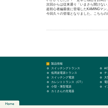
次回からは従来通り「いまさら聞けない
超初心者編最後に登場したKAMINGマ
今回久々の登場となりました。こちらの
製品情報
スイッチングトランス
A
低周波電源トランス
チ
スイッチング電源
大
カレントトランス（CT）
電
小型・薄型電源
イ
カミさんの充電器