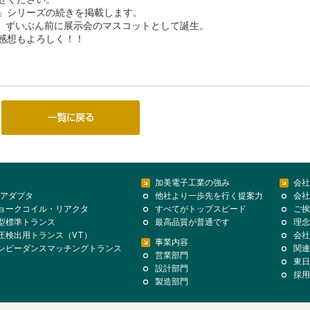
」シリーズの続きを掲載します。
ン。ずいぶん前に展示会のマスコットとして誕生。
感想もよろしく！！
加美電子工業の強み
会社
Cアダプタ
他社より一歩先を行く提案力
会社
ョークコイル・リアクタ
すべてがトップスピード
ご挨
型標準トランス
最高品質が普通です
理念
圧検出用トランス（VT）
会社
事業内容
ンピーダンスマッチングトランス
関連
営業部門
東日
設計部門
採用
製造部門