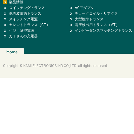
製品情報
スイッチングトランス
ACアダプタ
低周波電源トランス
チョークコイル・リアクタ
スイッチング電源
大型標準トランス
カレントトランス（CT）
電圧検出用トランス（VT）
小型・薄型電源
インピーダンスマッチングトランス
カミさんの充電器
Copyright © KAMI ELECTRONICS IND.CO.,LTD. all rights reserved.