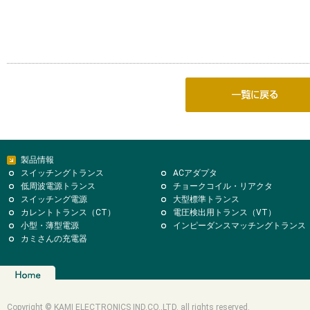
製品情報
スイッチングトランス
ACアダプタ
低周波電源トランス
チョークコイル・リアクタ
スイッチング電源
大型標準トランス
カレントトランス（CT）
電圧検出用トランス（VT）
小型・薄型電源
インピーダンスマッチングトランス
カミさんの充電器
Copyright © KAMI ELECTRONICS IND.CO.,LTD. all rights reserved.