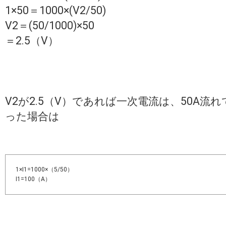
1×50＝1000×(V2/50)
V2＝(50/1000)×50
＝2.5（V）
V2が2.5（V）であれば一次電流は、50A流
った場合は
1×I1=1000×（5/50）
I1=100（A）