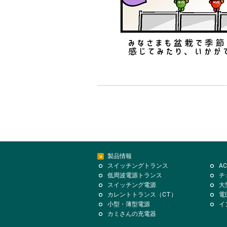
製品情報
スイッチングトランス
A
低周波電源トランス
チ
スイッチング電源
大
カレントトランス（CT）
電
小型・薄型電源
イ
カミさんの充電器