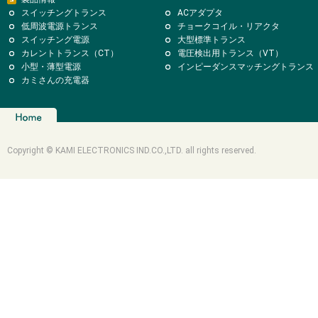
スイッチングトランス
ACアダプタ
低周波電源トランス
チョークコイル・リアクタ
スイッチング電源
大型標準トランス
カレントトランス（CT）
電圧検出用トランス（VT）
小型・薄型電源
インピーダンスマッチングトランス
カミさんの充電器
Copyright © KAMI ELECTRONICS IND.CO.,LTD. all rights reserved.