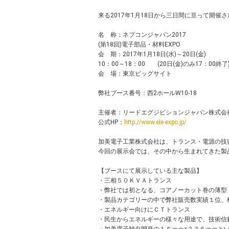
来る2017年1月18日から三日間に亘って開催
名 称：ネプコンジャパン2017
(第18回)電子部品・材料EXPO
会 期：2017年1月18日(水)～20日(金)
10：00～18：00 (20日(金)のみ17：00終了
会 場：東京ビッグサイト
弊社ブース番号：西2ホールW10-18
主催者：リードエグジビションジャパン株式会
公式HP：
http://www.ele-expo.jp/
加美電子工業株式会社は、トランス・電源の技
今回の展示会では、その中から生まれてきた製
【ブースにて展示している主な製品】
・三相５０ＫＶＡトランス
・弊社では初となる、コアノーカット巻の薄型
・製品カテゴリーの中で弊社販売数実績１位、
・エネルギー向けにＣＴトランス
・民生からエネルギーの様々な用途で、技術信