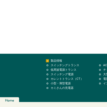
製品情報
スイッチングトランス
A
低周波電源トランス
チ
スイッチング電源
大
カレントトランス（CT）
電
小型・薄型電源
イ
カミさんの充電器