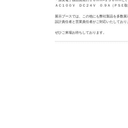
・加美電子独自開発の１６ｍｍ×２３６ｍｍと
ＡＣ１００Ｖ ＤＣ２４Ｖ ０.９Ａ（ＰＳＥ
展示ブースでは、この他にも弊社製品を多数展
設計責任者と営業責任者がご対応いたしており
ぜひご来場お待ちしております。