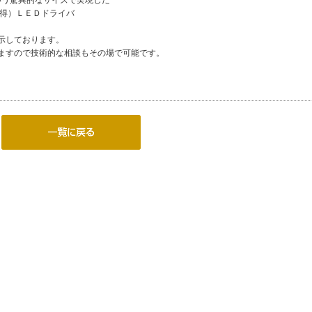
いう驚異的なサイズで実現した
取得）ＬＥＤドライバ
示しております。
ますので技術的な相談もその場で可能です。