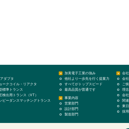
加美電子工業の強み
会社
Cアダプタ
他社より一歩先を行く提案力
会社
ョークコイル・リアクタ
すべてがトップスピード
ご挨
型標準トランス
最高品質が普通です
理念
圧検出用トランス（VT）
会社
事業内容
ンピーダンスマッチングトランス
関連
営業部門
東日
設計部門
採用
製造部門