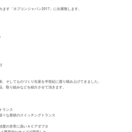
されます「ネプコンジャパン2017」に出展致します。
)
社
術、そしてものづくり生産を半世紀に渡り積み上げてきました。
品、取り組みなどを紹介させて頂きます。
トランス
様々な形状のスイッチングトランス
頼度の非常に高いＡＣアダプタ