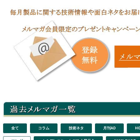
全て
コラム
技術ネタ
月刊AD
H